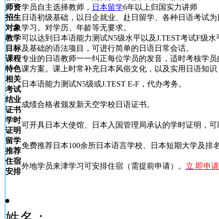
师资
学员自主选择教师，
日本留学
6年以上归国实力讲师
招生
日语初级基础，以日企就业、赴日留学、各种日语考试为
对象
学习。对学历、年龄等无要求。
教学
可以达到日本语能力测试N5级水平以及J.TEST考试F级水
目标
及基础的语法项目，可进行简单的日语日常会话。
课程
专业的日语教师一一纠正每位学员的发音，适时考核学员
特色
课方案。课上时常补充日本风俗文化，以及实用日语知识
相关
日本语能力测试N5级或J.TEST E-F，代办考务。
考试
结业
成绩合格者颁发新天空学校日语证书。
证书
学时
可开具日本大使馆、日本入国管理局承认的学时证明，可
证明
留学
免费推荐日本100余所日本语言学校、日本短期大学及排名
推荐
住宿
外地学员来津学习可安排住宿（需提前申请）。
立 即申请
安排
姓名：