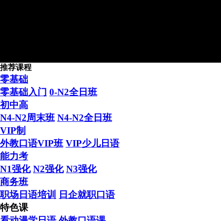
推荐课程
2016年新天空日本留学4月生
零基础
零基础入门
0-N2全日班
初中高
N4-N2周末班
N4-N2全日班
VIP制
外教口语VIP班
VIP少儿日语
日本留学“困难户” 在新天
能力考
N1强化
N2强化
N3强化
商务班
职场日语培训
日企就职口语
特色课
看动漫学日语
外教口语课
学日语 送留学 日本留学