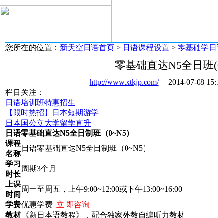
您所在的位置：
新天空日语首页
>
日语课程设置
>
零基础学日
零基础直达N5全日班(0
http://www.xtkjp.com/
2014-07-08 
栏目关注：
日语培训班特惠招生
【限时热招】日本短期游学
日本国公立大学留学直升
日语零基础直达N5全日制班（0~N5）
课程
日语零基础直达N5全日制班（0~N5）
名称
学习
周期3个月
时长
上课
周一至周五，上午9:00~12:00或下午13:00~16:00
时间
学费
优惠学费
立 即咨询
教材
《新日本语教程》，配合独家外教自编听力教材