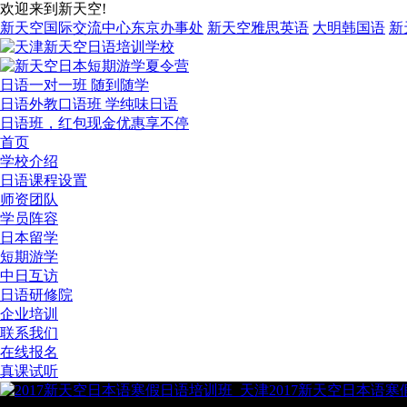
欢迎来到新天空!
新天空国际交流中心东京办事处
新天空雅思英语
大明韩国语
新
日语一对一班 随到随学
日语外教口语班 学纯味日语
日语班，红包现金优惠享不停
首页
学校介绍
日语课程设置
师资团队
学员阵容
日本留学
短期游学
中日互访
日语研修院
企业培训
联系我们
在线报名
真课试听
2017新天空日本语