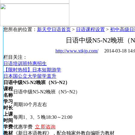
您所在的位置：
新天空日语首页
>
日语课程设置
>
初中高级日
日语中级N5-N2晚班（N
http://www.xtkjp.com/
2014-03-18 
栏目关注：
日语培训班特惠招生
【限时热招】日本短期游学
日本国公立大学留学直升
日语中级N5-N2晚班（N5~N2）
课程
日语中级N5-N2晚班（N5~N2）
名称
学习
周期10个月左右
时长
上课
每周1、3、5 晚18:30～21:00
时间
学费
优惠学费
立 即咨询
教材
《新日本语教程》，配合独家外教自编听力教材