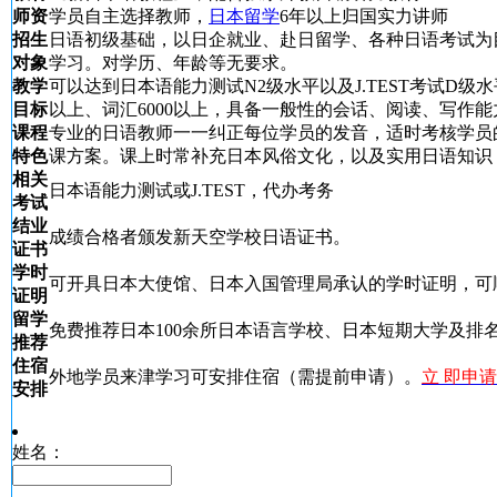
师资
学员自主选择教师，
日本留学
6年以上归国实力讲师
招生
日语初级基础，以日企就业、赴日留学、各种日语考试为
对象
学习。对学历、年龄等无要求。
教学
可以达到日本语能力测试N2级水平以及J.TEST考试D级水
目标
以上、词汇6000以上，具备一般性的会话、阅读、写作能
课程
专业的日语教师一一纠正每位学员的发音，适时考核学员
特色
课方案。课上时常补充日本风俗文化，以及实用日语知识
相关
日本语能力测试或J.TEST，代办考务
考试
结业
成绩合格者颁发新天空学校日语证书。
证书
学时
可开具日本大使馆、日本入国管理局承认的学时证明，可
证明
留学
免费推荐日本100余所日本语言学校、日本短期大学及排名
推荐
住宿
外地学员来津学习可安排住宿（需提前申请）。
立 即申请
安排
姓名：