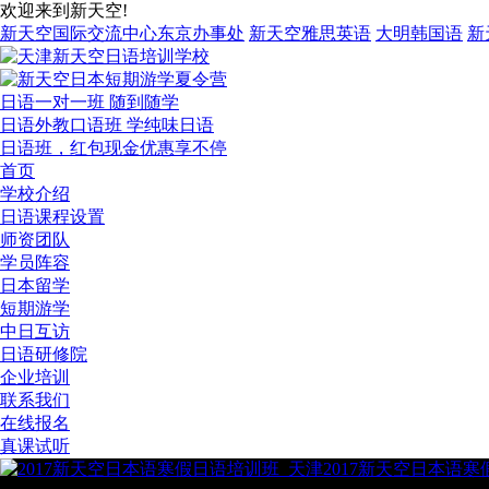
欢迎来到新天空!
新天空国际交流中心东京办事处
新天空雅思英语
大明韩国语
新
日语一对一班 随到随学
日语外教口语班 学纯味日语
日语班，红包现金优惠享不停
首页
学校介绍
日语课程设置
师资团队
学员阵容
日本留学
短期游学
中日互访
日语研修院
企业培训
联系我们
在线报名
真课试听
2017新天空日本语