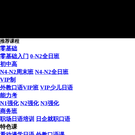
推荐课程
2016年新天空日本留学4月生
零基础
零基础入门
0-N2全日班
初中高
N4-N2周末班
N4-N2全日班
VIP制
外教口语VIP班
VIP少儿日语
日本留学“困难户” 在新天
能力考
N1强化
N2强化
N3强化
商务班
职场日语培训
日企就职口语
特色课
看动漫学日语
外教口语课
学日语 送留学 日本留学