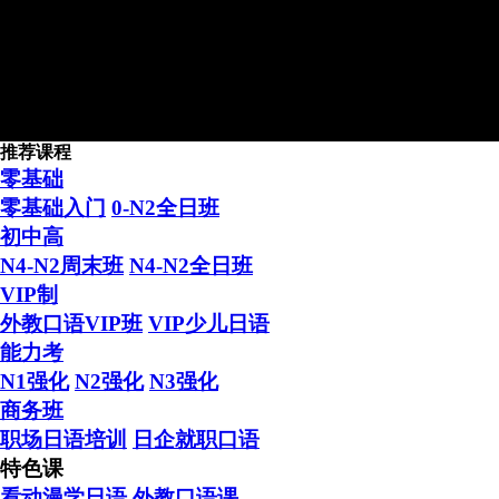
推荐课程
2016年新天空日本留学4月生
零基础
零基础入门
0-N2全日班
初中高
N4-N2周末班
N4-N2全日班
VIP制
外教口语VIP班
VIP少儿日语
日本留学“困难户” 在新天
能力考
N1强化
N2强化
N3强化
商务班
职场日语培训
日企就职口语
特色课
看动漫学日语
外教口语课
学日语 送留学 日本留学