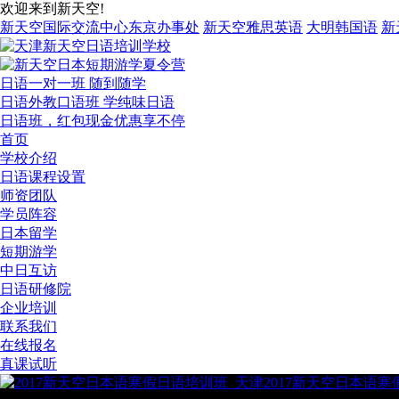
欢迎来到新天空!
新天空国际交流中心东京办事处
新天空雅思英语
大明韩国语
新
日语一对一班 随到随学
日语外教口语班 学纯味日语
日语班，红包现金优惠享不停
首页
学校介绍
日语课程设置
师资团队
学员阵容
日本留学
短期游学
中日互访
日语研修院
企业培训
联系我们
在线报名
真课试听
2017新天空日本语