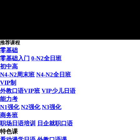
推荐课程
2016年新天空日本留学4月生
零基础
零基础入门
0-N2全日班
初中高
N4-N2周末班
N4-N2全日班
VIP制
外教口语VIP班
VIP少儿日语
日本留学“困难户” 在新天
能力考
N1强化
N2强化
N3强化
商务班
职场日语培训
日企就职口语
特色课
看动漫学日语
外教口语课
学日语 送留学 日本留学