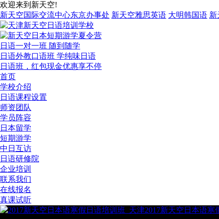
欢迎来到新天空!
新天空国际交流中心东京办事处
新天空雅思英语
大明韩国语
新
日语一对一班 随到随学
日语外教口语班 学纯味日语
日语班，红包现金优惠享不停
首页
学校介绍
日语课程设置
师资团队
学员阵容
日本留学
短期游学
中日互访
日语研修院
企业培训
联系我们
在线报名
真课试听
2017新天空日本语